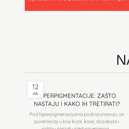
N
12
JUL
HIPERPIGMENTACIJE: ZAŠTO
NASTAJU I KAKO IH TRETIRATI?
Pod hiperpigmenacijama podrazumevaju se
poremećaji u boji kože, kose, sluzokože i
noktiju nastali usled povećanog...