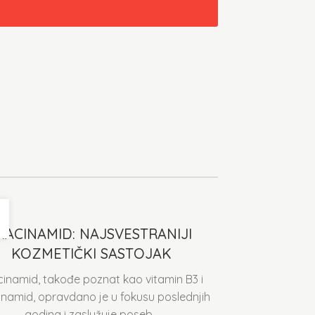
02
MAR
IACINAMID: NAJSVESTRANIJI
KOZMETIČKI SASTOJAK
cinamid, takođe poznat kao vitamin B3 i
inamid, opravdano je u fokusu poslednjih
godina i zaslužuje poseb...