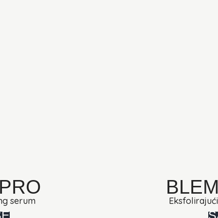
 PRO
BLEM
ing serum
Eksfolirajuć
ŠE
S