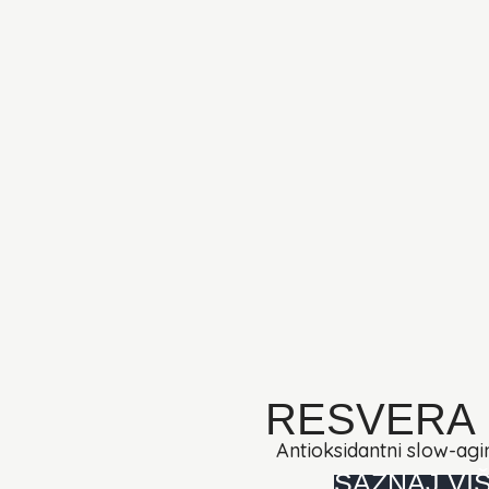
RESVERA
Antioksidantni slow-ag
SAZNAJ VI