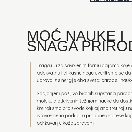
MOĆ NAUKE I
SNAGA PRIRO
Tragajući za savršenim formulacijama koje će
adekvatnu i efikasnu negu uverili smo se da 
upravo iz sinergije oba sveta: prirode i nauk
Spajanjem pažljivo biranih supstanci prirod
molekula otkrivenih težnjom nauke da dosti
kreirali smo proizvode koji ciljano tretiraju n
istovremeno podupiru prirodne procese koji
održavanje kože zdravom.