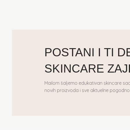
POSTANI I TI 
SKINCARE ZAJ
Mailom šaljemo edukativan skincare sadr
novih proizvoda i sve aktuelne pogodno