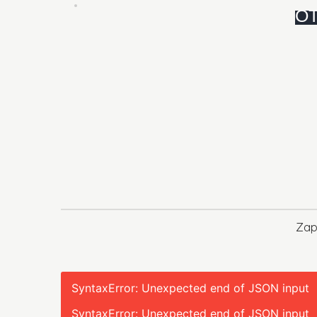
OT
Zapr
SyntaxError: Unexpected end of JSON input
SyntaxError: Unexpected end of JSON input