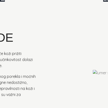
DE
 koži prižiti
učinkovitost dolazi
e.
nog porekla i moćnih
gne nedostižno,
epravilnosti na koži i
 su važni za