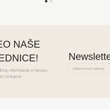
DEO NAŠE
Newslett
EDNICE!
žaj, informacije o razvoju
sti za kupce